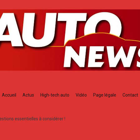
uto news
 d'actualité sur les autos.
Accueil
Actus
High-tech auto
Vidéo
Page légale
Contact
uestions essentielles à considérer !