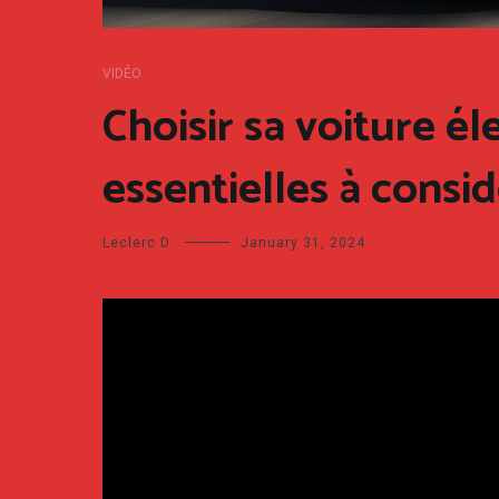
VIDÉO
Choisir sa voiture él
essentielles à consid
Leclerc D.
January 31, 2024