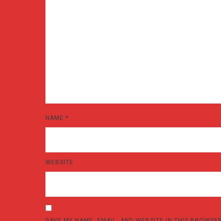
NAME
*
WEBSITE
SAVE MY NAME, EMAIL, AND WEBSITE IN THIS BROWSE